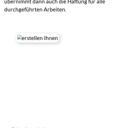
übernimmt dann auch die Haftung für alle
durchgeführten Arbeiten.
Winterdienst Potsdam Preise – Bei
uns finden Sie attraktive Pakete
auf Maß!
Was kostet ein regelmäßiger Winterdienst für