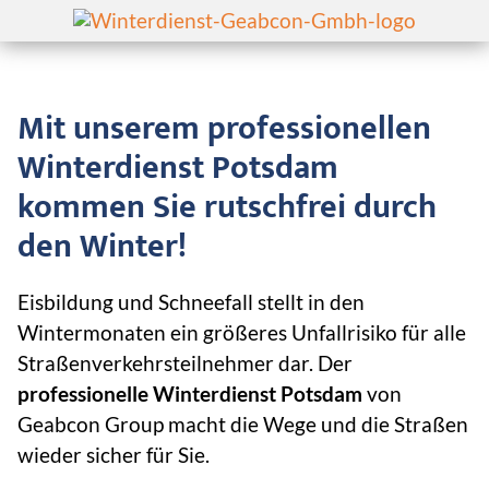
Mit unserem professionellen
Winterdienst Potsdam
kommen Sie rutschfrei durch
Eisbeseitigung
Über
den Winter!
uns
Schneedienst
Eisbildung und Schneefall stellt in den
Blog
Schneeräumung
Wintermonaten ein größeres Unfallrisiko für alle
Kontakt
Straßenverkehrsteilnehmer dar. Der
Straßenreinigung
professionelle Winterdienst Potsdam
von
Anfrage Winterdienst
Geabcon Group macht die Wege und die Straßen
Flächenreinigung
wieder sicher für Sie.
Datenschutzerklärung
Streugutbeseitigung