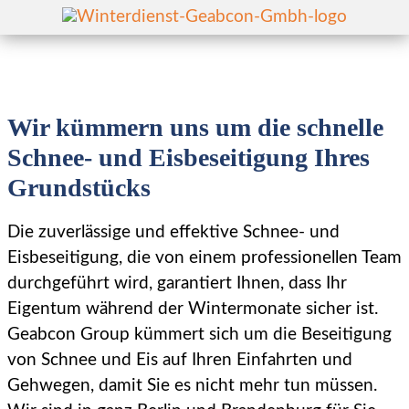
Wir kümmern uns um die schnelle
Schnee- und Eisbeseitigung Ihres
Grundstücks
Eisbeseitigung
Über
uns
Die zuverlässige und effektive Schnee- und
Schneedienst
Eisbeseitigung, die von einem professionellen Team
Blog
Schneeräumung
durchgeführt wird, garantiert Ihnen, dass Ihr
Kontakt
Eigentum während der Wintermonate sicher ist.
Straßenreinigung
Geabcon Group kümmert sich um die Beseitigung
Anfrage Winterdienst
von Schnee und Eis auf Ihren Einfahrten und
Flächenreinigung
Gehwegen, damit Sie es nicht mehr tun müssen.
Datenschutzerklärung
Streugutbeseitigung