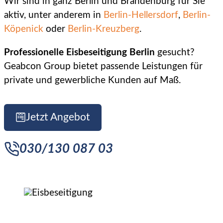
Wir sind in ganz Berlin und Brandenburg für Sie
Impressum
aktiv, unter anderem in
Berlin-Hellersdorf
,
Berlin-
Veranstaltungsreinigung
Köpenick
oder
Berlin-Kreuzberg
.
Schnelle
Professionelle Eisbeseitigung Berlin
gesucht?
Eiszapfenbeseitigung
Geabcon Group bietet passende Leistungen für
Professioneller
private und gewerbliche Kunden auf Maß.
Schneeabtransport
Jetzt Angebot
030/130 087 03