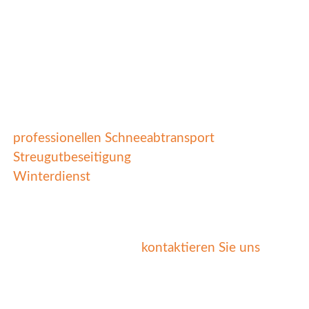
Allgemeiner Schutz Ihres
Gewerbegrundstücks
Größerer Seelenfrieden
Für Sie Und Ihre
Kunden
Für einen Allround Service empfiehlt sich die
Eisbeseitigung in Kombination mit unserem
professionellen Schneeabtransport
und der
Streugutbeseitigung
. So überlassen Sie uns den
Winterdienst
, damit Sie sich auf Ihre Geschäfte
konzentrieren können!
Haben Sie Interesse an unserer professionellen
Eisbeseitigung? Dann
kontaktieren Sie uns
heute noch!