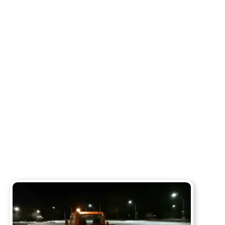
in Berlin und Brandenburg.
Ein Anruf genügt und wir sind innerhalb
kurzer Zeit bei Ihnen vor Ort, um Ihr Objekt
von Schnee und Eis zu befreien.
030/130 087 03